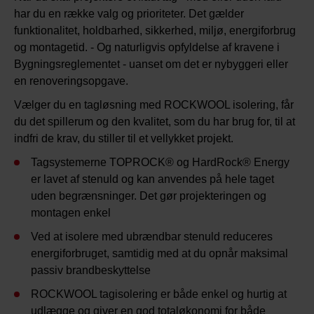
har du en række valg og prioriteter. Det gælder
funktionalitet, holdbarhed, sikkerhed, miljø, energiforbrug
og montagetid. - Og naturligvis opfyldelse af kravene i
Bygningsreglementet - uanset om det er nybyggeri eller
en renoveringsopgave.
Vælger du en tagløsning med ROCKWOOL isolering, får
du det spillerum og den kvalitet, som du har brug for, til at
indfri de krav, du stiller til et vellykket projekt.
Tagsystemerne TOPROCK® og HardRock® Energy
er lavet af stenuld og kan anvendes på hele taget
uden begrænsninger. Det gør projekteringen og
montagen enkel
Ved at isolere med ubrændbar stenuld reduceres
energiforbruget, samtidig med at du opnår maksimal
passiv brandbeskyttelse
ROCKWOOL tagisolering er både enkel og hurtig at
udlægge og giver en god totaløkonomi for både