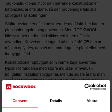
Tagkonstruktioner, hvor den bærende konstruktion er
betondæk, er ofte plane, så det nødvendige fald skal
opbygges af isoleringen.
Ståltrapeztage er ofte konstruerede med fald, her kan en
plan isoleringsløsning anvendes. Med ROCKWOOL
kilesystemer er der altid sikkerhed for en effektiv
afvanding. Kravet om et tagfald på min. 1:40 (25 mm pr.
m) kan opfyldes, uanset om underlaget er plant eller med
indbygget fald.
Konstruktioner opbygget som varme tage anvendes
typisk i forbindelse med større industri-, erhvervs-,
boligeller institutionsbyggerier. Men de sidste år har man
også set konstruktionen anvendt i mindre boligbyggerier.
Fordele ved det varme tag:
Minimal risiko for fugtskader pga. opstigende rumfugt
Consent
Details
About
Kan nemt og enkelt opfylde de nye krav om lufttæthed