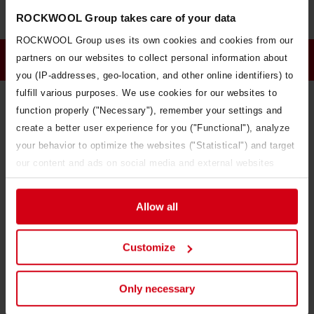
Bærende konstruktioner har kun minimale
ROCKWOOL Group takes care of your data
temperaturbevægelser
ROCKWOOL Group uses its own cookies and cookies from our
Kolde tage
partners on our websites to collect personal information about
you (IP-addresses, geo-location, and other online identifiers) to
fulfill various purposes. We use cookies for our websites to
Varmeisoleringen placeres inde i den bærende
function properly ("Necessary"), remember your settings and
konstruktion.
create a better user experience for you ("Functional"), analyze
Kan udføres ventileret eller uventileret
your behavior to optimize the websites ("Statistical") and target
our content and ads on social media and external websites
Etableres typisk som kassettetag
based on your behavior on our websites ("Marketing").
Kan opføres på stedet eller som præfabrikeret element
Information about your use of our websites may be disclosed to
Allow all
our social media, advertising, and analytics partners. Our
Ventileret:
business partners may combine this data with other information
Customize
that has been provided to them in the past or that they have
collected through your use of their services. The partner may
be established in an insecure third countries, including the
Only necessary
United States, and by accepting cookies you also acknowledge