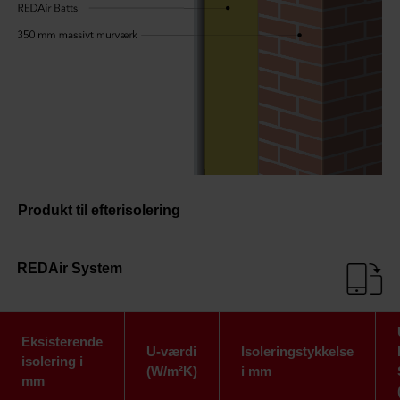
Produkt til efterisolering
REDAir System
Eksisterende
U-værdi
Isoleringstykkelse
isolering i
(W/m²K)
i mm
mm