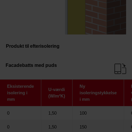
Produkt til efterisolering
Facadebatts med puds
Eksisterende
Ny
U-værdi
isolering i
isoleringstykkelse
(W/m²K)
mm
i mm
0
1,50
100
0
1,50
150