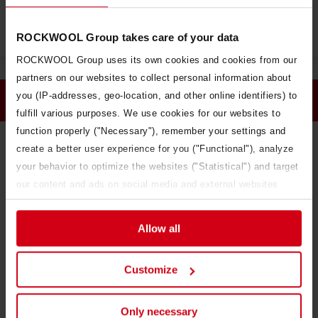
det enkelte tilfælde skal der beregnes rentabilitet.
ROCKWOOL Group takes care of your data
ROCKWOOL Group uses its own cookies and cookies from our
partners on our websites to collect personal information about
you (IP-addresses, geo-location, and other online identifiers) to
Indvendig efterisolering
fulfill various purposes. We use cookies for our websites to
function properly ("Necessary"), remember your settings and
create a better user experience for you ("Functional"), analyze
your behavior to optimize the websites ("Statistical") and target
our content and ads on social media and external websites
based on your behavior on our websites ("Marketing").
Information about your use of our websites may be disclosed to
Allow all
our social media, advertising, and analytics partners. Our
business partners may combine this data with other information
Customize
that has been provided to them in the past or that they have
collected through your use of their services. The partner may
be established in an insecure third countries, including the
Only necessary