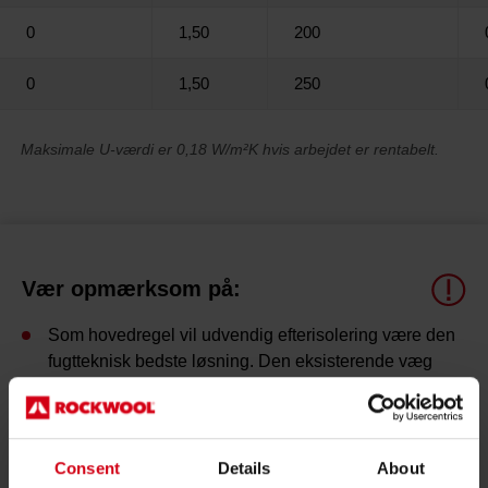
0
1,50
200
0
1,50
250
Maksimale U-værdi er 0,18 W/m²K hvis arbejdet er rentabelt.
Vær opmærksom på:
Som hovedregel vil udvendig efterisolering være den
fugtteknisk bedste løsning. Den eksisterende væg
bliver varmere og får derved bedre fugtforhold.
Kuldebroer ud for etageadskillelser og indervægge
minimeres ligeledes.
Consent
Details
About
Enkelte af de viste løsninger overholder ikke BR18. I