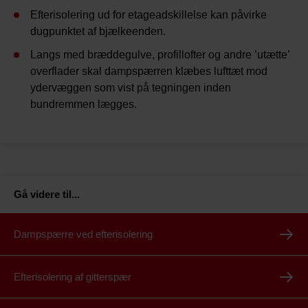
Efterisolering ud for etageadskillelse kan påvirke
dugpunktet af bjælkeenden.
Langs med bræddegulve, profillofter og andre ’utætte’
overflader skal dampspærren klæbes lufttæt mod
ydervæggen som vist på tegningen inden
bundremmen lægges.
Gå videre til
...
Dampspærre ved efterisolering
Efterisolering af gitterspær