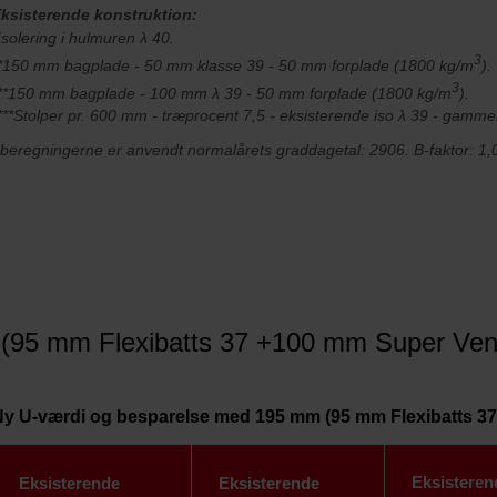
ksisterende konstruktion:
Isolering i hulmuren λ 40.
3
*150 mm bagplade - 50 mm klasse 39 - 50 mm forplade (1800 kg/m
).
3
**150 mm bagplade - 100 mm λ 39 - 50 mm forplade (1800 kg/m
).
***Stolper pr. 600 mm - træprocent 7,5 - eksisterende iso λ 39 - gamm
 beregningerne er anvendt normalårets graddagetal: 2906. B-faktor: 1,
(95 mm Flexibatts 37 +100 mm Super Vent
Ny U-værdi og besparelse med 195 mm (95 mm Flexibatts 37
Eksisteren
Eksisterende
Eksisterende