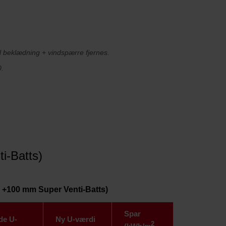
el beklædning + vindspærre fjernes.
0.
i-Batts)
 +100 mm Super Venti-Batts)
Spar
de U-
Ny U-værdi
2