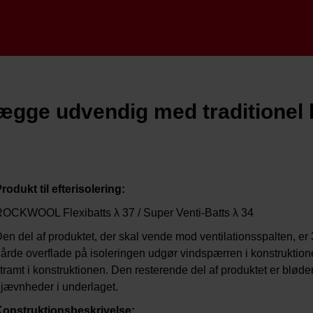
gge udvendig med traditionel k
rodukt til efterisolering:
OCKWOOL Flexibatts λ 37 / Super Venti-Batts λ 34
en del af produktet, der skal vende mod ventilationsspalten, e
årde overflade på isoleringen udgør vindspærren i konstruktionen 
tramt i konstruktionen. Den resterende del af produktet er bløder
jævnheder i underlaget.
Konstruktionsbeskrivelse: