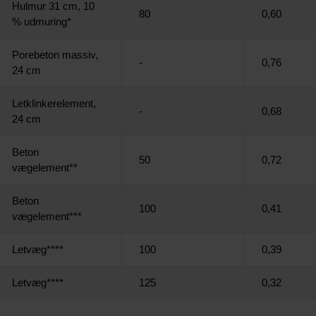
Hulmur 31 cm, 10
80
0,60
% udmuring*
Porebeton massiv,
-
0,76
24 cm
Letklinkerelement,
-
0,68
24 cm
Beton
50
0,72
vægelement**
Beton
100
0,41
vægelement***
Letvæg****
100
0,39
Letvæg****
125
0,32