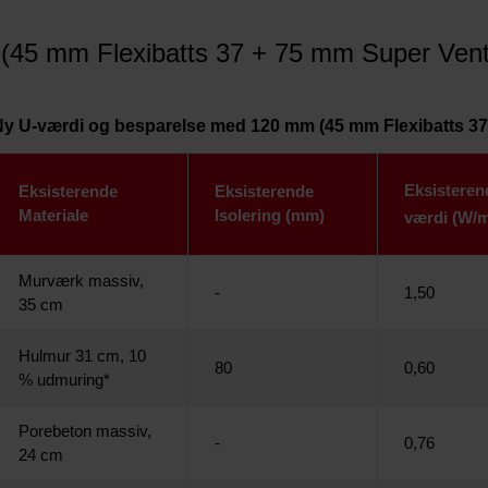
45 mm Flexibatts 37 + 75 mm Super Venti
Ny U-værdi og besparelse med 120 mm (45 mm Flexibatts 37
Eksisteren
Eksisterende
Eksisterende
Materiale
Isolering (mm)
værdi (W/
Murværk massiv,
-
1,50
35 cm
Hulmur 31 cm, 10
80
0,60
% udmuring*
Porebeton massiv,
-
0,76
24 cm