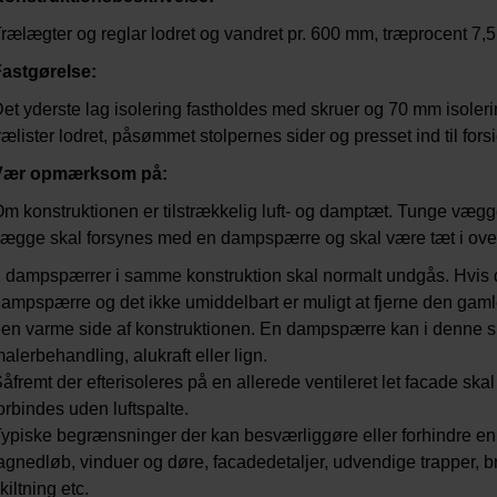
rælægter og reglar lodret og vandret pr. 600 mm, træprocent 7,5
astgørelse:
et yderste lag isolering fastholdes med skruer og 70 mm isolerin
rælister lodret, påsømmet stolpernes sider og presset ind til fors
Vær opmærksom på:
m konstruktionen er tilstrækkelig luft- og damptæt. Tunge væg
ægge skal forsynes med en dampspærre og skal være tæt i over
 dampspærrer i samme konstruktion skal normalt undgås. Hvis 
ampspærre og det ikke umiddelbart er muligt at fjerne den gamle, 
en varme side af konstruktionen. En dampspærre kan i denne sit
alerbehandling, alukraft eller lign.
åfremt der efterisoleres på en allerede ventileret let facade ska
orbindes uden luftspalte.
ypiske begrænsninger der kan besværliggøre eller forhindre en 
agnedløb, vinduer og døre, facadedetaljer, udvendige trapper, br
kiltning etc.