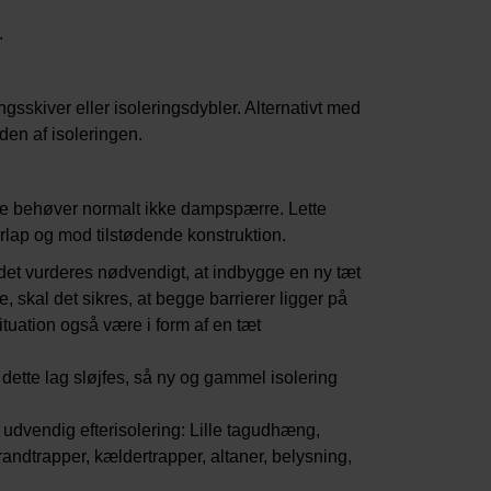
.
gsskiver eller isoleringsdybler. Alternativt med
iden af isoleringen.
ge behøver normalt ikke dampspærre. Lette
lap og mod tilstødende konstruktion.
det vurderes nødvendigt, at indbygge en ny tæt
skal det sikres, at begge barrierer ligger på
uation også være i form af en tæt
l dette lag sløjfes, så ny og gammel isolering
udvendig efterisolering: Lille tagudhæng,
andtrapper, kældertrapper, altaner, belysning,