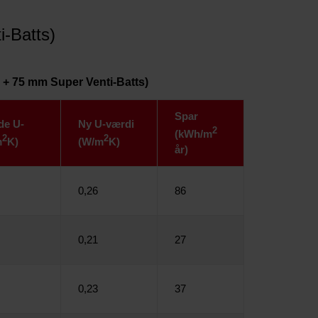
-Batts)
 + 75 mm Super Venti-Batts)
Spar
de U-
Ny U-værdi
2
(kWh/m
2
2
m
K)
(W/m
K)
år)
0,26
86
0,21
27
0,23
37