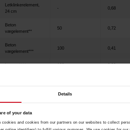
Letklinkerelement,
-
0,68
24 cm
Beton
50
0,72
vægelement**
Beton
100
0,41
vægelement***
Letvæg****
100
0,39
Letvæg****
125
0,32
Details
ksisterende konstruktion:
Isolering i hulmuren λ 40.
3
*150 mm bagplade - 50 mm klasse 39 - 50 mm forplade (1800 kg/m
).
e of your data
3
**150 mm bagplade - 100 mm λ 39 - 50 mm forplade (1800 kg/m
).
okies and cookies from our partners on our websites to collect person
***Stolper pr. 600 mm - træprocent 7,5 - eksisterende iso λ 39 - gamm
r online identifiers) to fulfill various purposes. We use cookies for our