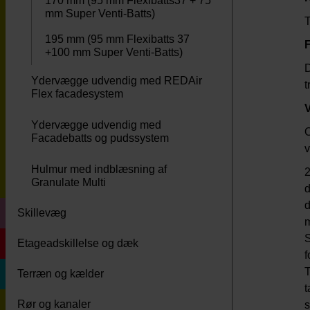
170 mm (95 mm Flexibatts37 + 75
mm Super Venti-Batts)
T
195 mm (95 mm Flexibatts 37
F
+100 mm Super Venti-Batts)
D
Ydervægge udvendig med REDAir
t
Flex facadesystem
Ydervægge udvendig med
O
Facadebatts og pudssystem
v
Hulmur med indblæsning af
2
Granulate Multi
d
d
Skillevæg
m
S
Etageadskillelse og dæk
f
T
Terræn og kælder
t
Rør og kanaler
s