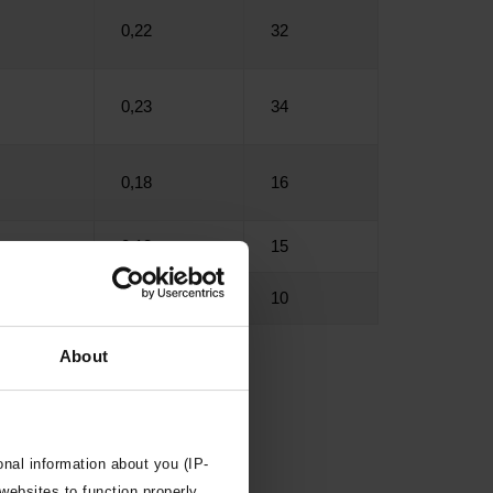
0,22
32
0,23
34
0,18
16
0,18
15
0,17
10
About
al information about you (IP-
el beklædning + vindspærre fjernes.
 websites to function properly