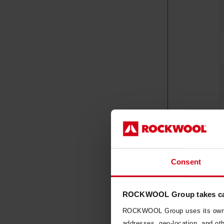
Consent
E
*
*
ROCKWOOL Group takes car
*
ROCKWOOL Group uses its own co
*
addresses, geo-location, and othe