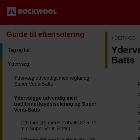
Guide til efterisolering
YDERVÆG
Ydervæ
Tag og loft
Batts
Ydervæg
Ydervæg udvendigt med reglar og
Super Venti-Batts
P
R
Ydervægge udvendig med
traditionel krydsisolering og Super
D
Venti-Batts
h
s
120 mm (45 mm Flexibatts 37 + 75
u
mm Super Venti-Batts)