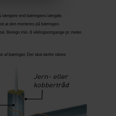
% længere end bæringens længde.
e bottom of the website. Read
ed at den monteres på bæringen.
rivacy Statement
, including
iral. Beregn min. 6 viklingsomgange pr. meter.
 af bæringer. Der skal derfor sikres