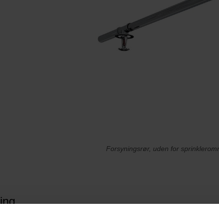
Forsyningsrør, uden for sprinklero
ring