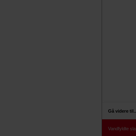
Gå videre til
..
Vandfyldte sl