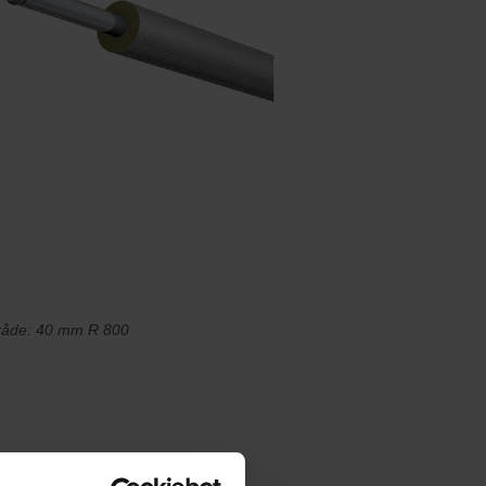
mråde: 40 mm R 800