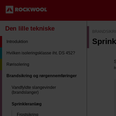
Den lille tekniske
BRANDSIKR
Sprin
Introduktion
Hvilken isoleringsklasse iht. DS 452?
S
Rørisolering
i
Brandsikring og rørgennemføringer
Vandfyldte slangevinder
(brandslanger)
Sprinkleranlæg
Frostsikring