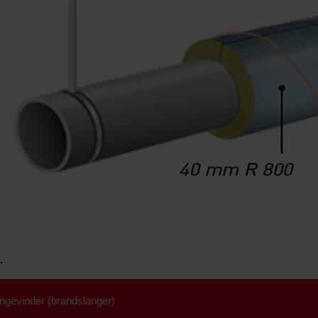
.
angevinder (brandslanger)