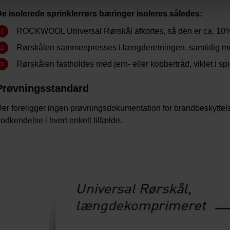
cookies and thus process information about you via cookies.
e isolerede sprinklerrørs bæringer isoleres således:
ROCKWOOL Universal Rørskål afkortes, så den er ca. 10
r change your consent at any time by clicking on the cookie icon at th
Rørskålen sammenpresses i længderetningen, samtidig m
 the “About” section and about our processing of personal data in our
P
y that is data controller of your personal data.
Rørskålen fastholdes med jern- eller kobbertråd, viklet i sp
Prøvningsstandard
er foreligger ingen prøvningsdokumentation for brandbeskyttelse
odkendelse i hvert enkelt tilfælde.