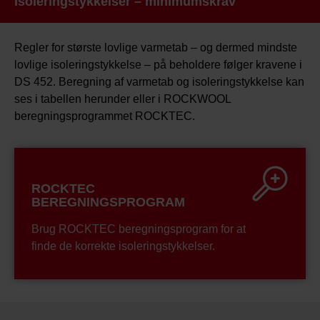
Isoleringstykkelser – minimumskrav
website. Read more about our use of cookies in the “About”
section and about our processing of personal data in
Regler for største lovlige varmetab – og dermed mindste
our
Privacy Statement
, including which specific ROCKWOOL
lovlige isoleringstykkelse – på beholdere følger kravene i
company that is data controller of your personal data.
DS 452. Beregning af varmetab og isoleringstykkelse kan
ses i tabellen herunder eller i ROCKWOOL
beregningsprogrammet ROCKTEC.
ROCKTEC
BEREGNINGSPROGRAM
Brug ROCKTEC beregningsprogram for at
finde de korrekte isoleringstykkelser.