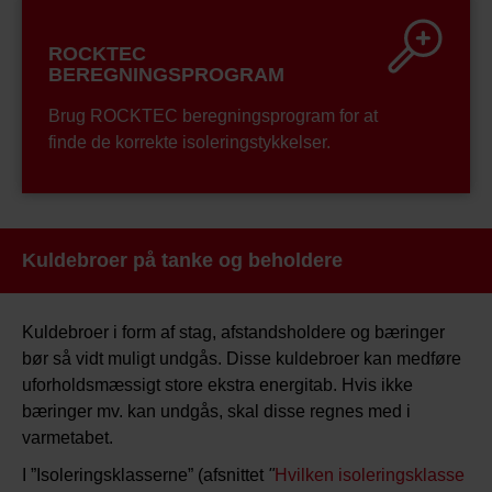
ROCKTEC
BEREGNINGSPROGRAM
Brug ROCKTEC beregningsprogram for at
finde de korrekte isoleringstykkelser.
Kuldebroer på tanke og beholdere
Kuldebroer i form af stag, afstandsholdere og bæringer
bør så vidt muligt undgås. Disse kuldebroer kan medføre
uforholdsmæssigt store ekstra energitab. Hvis ikke
bæringer mv. kan undgås, skal disse regnes med i
varmetabet.
I ”Isoleringsklasserne” (afsnittet
"
Hvilken isoleringsklasse