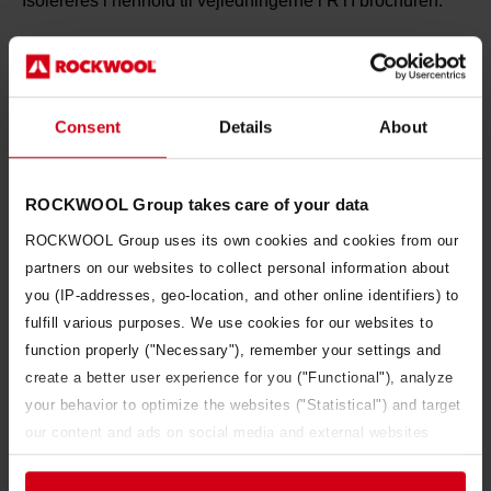
Isolereres i henhold til vejledningerne i RTI brochuren.
Specielle beholdere (ilttanke og tanke i
rustfri stål)
Isolereres i henhold til vejledningerne i RTI brochuren.
Consent
Details
About
Store industritanke
ROCKWOOL Group takes care of your data
Isolereres i henhold til vejledningerne i RTI brochuren.
ROCKWOOL Group uses its own cookies and cookies from our
partners on our websites to collect personal information about
you (IP-addresses, geo-location, and other online identifiers) to
ROCKWOOL TECHNICAL
fulfill various purposes. We use cookies for our websites to
INSULATION
function properly ("Necessary"), remember your settings and
create a better user experience for you ("Functional"), analyze
Find detaljerede oplysninger om
your behavior to optimize the websites ("Statistical") and target
ROCKWOOLs tekniske isolering, i
our content and ads on social media and external websites
brochuren her.
based on your behavior on our websites ("Marketing").
Information about your use of our websites may be disclosed to